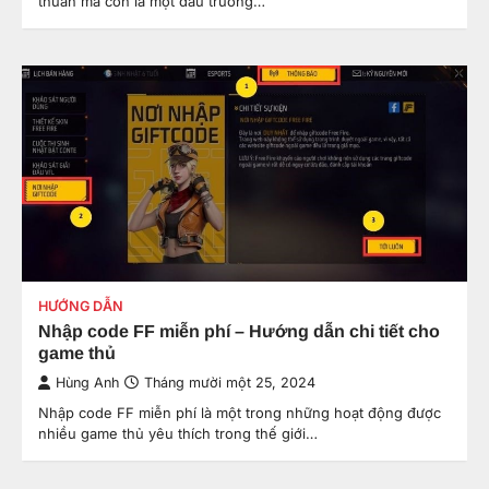
thuần mà còn là một đấu trường…
HƯỚNG DẪN
Nhập code FF miễn phí – Hướng dẫn chi tiết cho
game thủ
Hùng Anh
Tháng mười một 25, 2024
Nhập code FF miễn phí là một trong những hoạt động được
nhiều game thủ yêu thích trong thế giới…