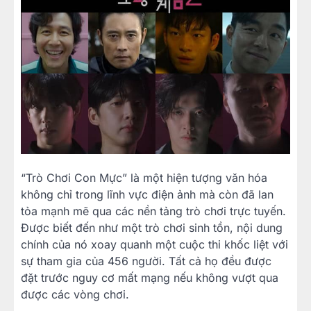
“Trò Chơi Con Mực” là một hiện tượng văn hóa
không chỉ trong lĩnh vực điện ảnh mà còn đã lan
tỏa mạnh mẽ qua các nền tảng trò chơi trực tuyến.
Được biết đến như một trò chơi sinh tồn, nội dung
chính của nó xoay quanh một cuộc thi khốc liệt với
sự tham gia của 456 người. Tất cả họ đều được
đặt trước nguy cơ mất mạng nếu không vượt qua
được các vòng chơi.