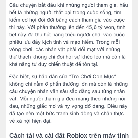
Câu chuyện bắt đầu khi những người tham gia, hầu
hết là những người thất bại trong cuộc sống, tìm
kiếm cơ hội đổi đời bằng cách tham gia vào cuộc
thi này. Với phần thưởng lên đến 45,6 tỷ won, tình
tiết này đã thu hút hàng triệu người chơi vào cuộc
phiêu lưu đầy kịch tính và mạo hiểm. Trong mỗi
vòng chơi, các nhân vật phải đối mặt với những
thử thách không chỉ đòi hỏi sự khéo léo mà còn là
khả năng tư duy chiến thuật để tồn tại.
Đặc biệt, sự hấp dẫn của “Trò Chơi Con Mực”
không chỉ nằm ở phần thưởng lớn mà còn là những
câu chuyện nhân văn sâu sắc đằng sau từng nhân
vật. Mỗi người tham gia đều mang theo những nỗi
đau, những giấc mơ và hy vọng dở dang. Điều này
đã tạo nên một bức tranh sinh động và chân thực
về xã hội hiện đại.
Cách tải và cài đặt Roblox trên máy tính