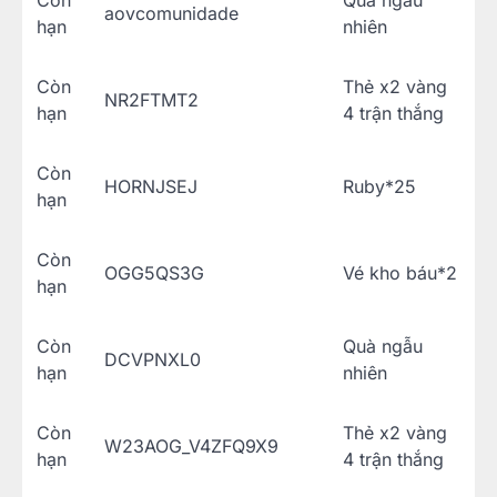
Còn
Quà ngẫu
aovcomunidade
hạn
nhiên
Còn
Thẻ x2 vàng
NR2FTMT2
hạn
4 trận thắng
Còn
HORNJSEJ
Ruby*25
hạn
Còn
OGG5QS3G
Vé kho báu*2
hạn
Còn
Quà ngẫu
DCVPNXL0
hạn
nhiên
Còn
Thẻ x2 vàng
W23AOG_V4ZFQ9X9
hạn
4 trận thắng