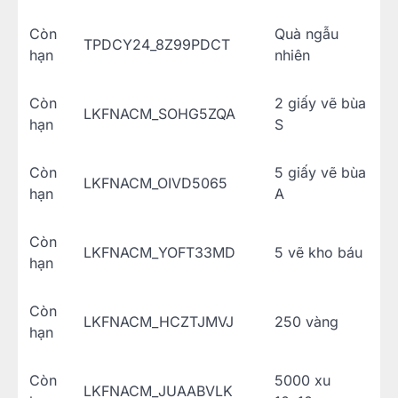
Còn
Quà ngẫu
TPDCY24_8Z99PDCT
hạn
nhiên
Còn
2 giấy vẽ bùa
LKFNACM_SOHG5ZQA
hạn
S
Còn
5 giấy vẽ bùa
LKFNACM_OIVD5065
hạn
A
Còn
LKFNACM_YOFT33MD
5 vẽ kho báu
hạn
Còn
LKFNACM_HCZTJMVJ
250 vàng
hạn
Còn
5000 xu
LKFNACM_JUAABVLK