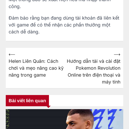
công.
Đảm bảo rằng bạn đang dùng tài khoản đã liên kết
với game để có thể nhận các phần thưởng một
cách dễ dàng.
⟵
⟶
Điều
Helen Liên Quân: Cách
Hướng dẫn tải và cài đặt
hướng
chơi và mẹo nâng cao kỹ
Pokemon Revolution
bài
năng trong game
Online trên điện thoại và
viết
máy tính
Bài viết liên quan