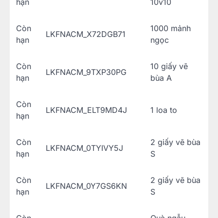
hạn
10v10
Còn
1000 mảnh
LKFNACM_X72DGB71
hạn
ngọc
Còn
10 giấy vẽ
LKFNACM_9TXP30PG
hạn
bùa A
Còn
LKFNACM_ELT9MD4J
1 loa to
hạn
Còn
2 giấy vẽ bùa
LKFNACM_0TYIVY5J
hạn
S
Còn
2 giấy vẽ bùa
LKFNACM_0Y7GS6KN
hạn
S