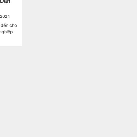
 Dân
 2024
 đến cho
nghiệp