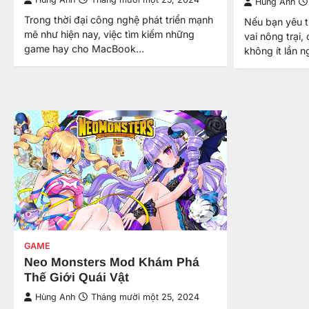
Hùng Anh
Trong thời đại công nghệ phát triển mạnh
Nếu bạn yêu t
mẽ như hiện nay, việc tìm kiếm những
vai nông trại
game hay cho MacBook…
không ít lần 
GAME
Neo Monsters Mod Khám Phá
Thế Giới Quái Vật
Hùng Anh
Tháng mười một 25, 2024