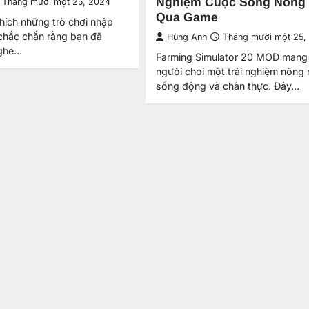
Nghiệm Cuộc Sống Nông
Tháng mười một 25, 2024
Qua Game
hích những trò chơi nhập
, chắc chắn rằng bạn đã
Hùng Anh
Tháng mười một 25,
nghe…
Farming Simulator 20 MOD mang
người chơi một trải nghiệm nông 
sống động và chân thực. Đây…