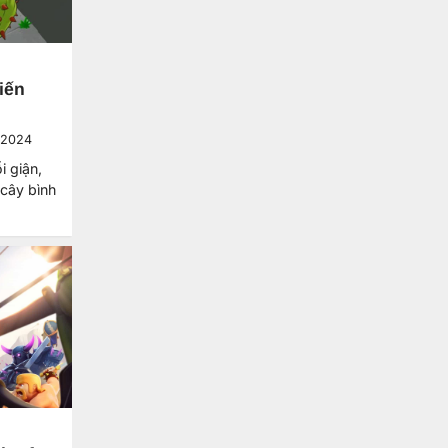
iến
 2024
i giận,
 cây bình