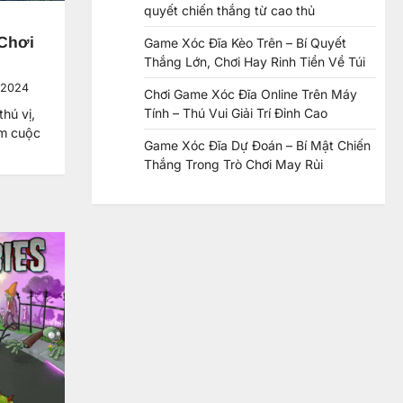
quyết chiến thắng từ cao thủ
Chơi
Game Xóc Đĩa Kèo Trên – Bí Quyết
Thắng Lớn, Chơi Hay Rinh Tiền Về Túi
 2024
Chơi Game Xóc Đĩa Online Trên Máy
Tính – Thú Vui Giải Trí Đỉnh Cao
thú vị,
ệm cuộc
Game Xóc Đĩa Dự Đoán – Bí Mật Chiến
Thắng Trong Trò Chơi May Rủi