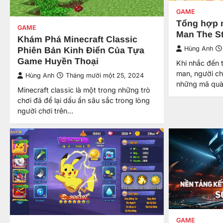
GAME
Tổng hợp 
GAME
Man The S
Khám Phá Minecraft Classic
Hùng Anh
Phiên Bản Kinh Điển Của Tựa
Game Huyền Thoại
Khi nhắc đến 
man, người ch
Hùng Anh
Tháng mười một 25, 2024
những mã quà
Minecraft classic là một trong những trò
chơi đã để lại dấu ấn sâu sắc trong lòng
người chơi trên…
GAME