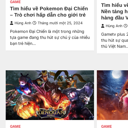
GAME
Tìm hiểu v
Tìm hiểu về Pokemon Đại Chiến
Nền tảng h
– Trò chơi hấp dẫn cho giới trẻ
hàng đầu 
Hùng Anh
Tháng mười một 25, 2024
Hùng Anh
Pokemon Đại Chiến là một trong những
Gametv plus 2
tựa game đang thu hút sự chú ý của nhiều
thu hút sự q
bạn trẻ hiện…
thủ Việt Nam
GAME
GAME