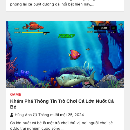
phỏng lái xe buýt đường dài nổi bật hiện nay,…
GAME
Khám Phá Thông Tin Trò Chơi Cá Lớn Nuốt Cá
Bé
Hùng Anh
Tháng mười một 25, 2024
Cá lớn nuốt cá bé là một trò chơi thú vị, nơi người chơi sẽ
được trải nghiệm cuộc sống…