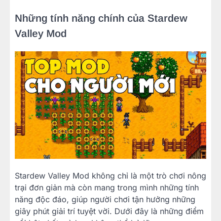
Những tính năng chính của Stardew
Valley Mod
Stardew Valley Mod không chỉ là một trò chơi nông
trại đơn giản mà còn mang trong mình những tính
năng độc đáo, giúp người chơi tận hưởng những
giây phút giải trí tuyệt vời. Dưới đây là những điểm