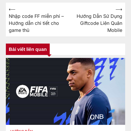
⟵
⟶
Điều
Nhập code FF miễn phí –
Hướng Dẫn Sử Dụng
hướng
Hướng dẫn chi tiết cho
Giftcode Liên Quân
bài
game thủ
Mobile
viết
Bài viết liên quan