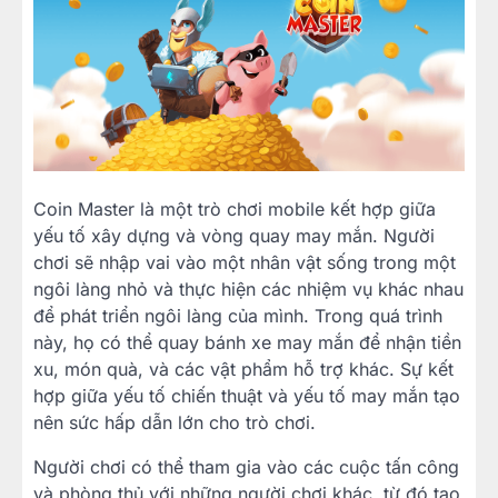
Coin Master là một trò chơi mobile kết hợp giữa
yếu tố xây dựng và vòng quay may mắn. Người
chơi sẽ nhập vai vào một nhân vật sống trong một
ngôi làng nhỏ và thực hiện các nhiệm vụ khác nhau
để phát triển ngôi làng của mình. Trong quá trình
này, họ có thể quay bánh xe may mắn để nhận tiền
xu, món quà, và các vật phẩm hỗ trợ khác. Sự kết
hợp giữa yếu tố chiến thuật và yếu tố may mắn tạo
nên sức hấp dẫn lớn cho trò chơi.
Người chơi có thể tham gia vào các cuộc tấn công
và phòng thủ với những người chơi khác, từ đó tạo