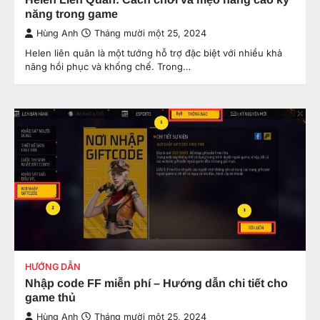
năng trong game
Hùng Anh
Tháng mười một 25, 2024
Helen liên quân là một tướng hỗ trợ đặc biệt với nhiều khả
năng hồi phục và khống chế. Trong…
HƯỚNG DẪN
Nhập code FF miễn phí – Hướng dẫn chi tiết cho
game thủ
Hùng Anh
Tháng mười một 25, 2024