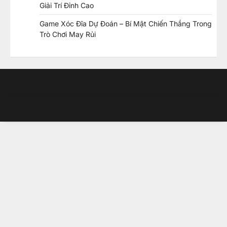
Giải Trí Đỉnh Cao
Game Xóc Đĩa Dự Đoán – Bí Mật Chiến Thắng Trong
Trò Chơi May Rủi